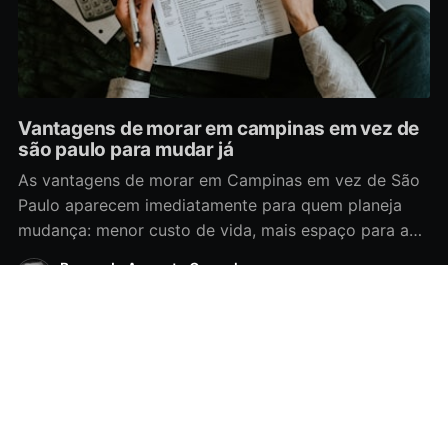
Vantagens de morar em campinas em vez de
são paulo para mudar já
As vantagens de morar em Campinas em vez de São
Paulo aparecem imediatamente para quem planeja
mudança: menor custo de vida, mais espaço para a
família, trânsito menos caótico em muitos trajetos e
Bernardo Augusto Gonçalves
maior oferta de bairros tranquilos para quem busca
May 24, 2026
•
10 min read
qualidade de vida — benefícios que influenciam
diretamente logística de
Technet
© 2026
Data & privacy
Contact
Contribute →